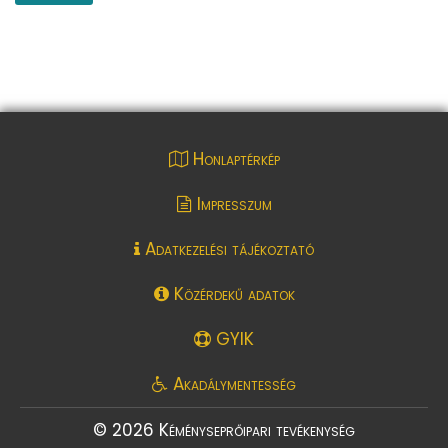
Honlaptérkép
Impresszum
Adatkezelési tájékoztató
Közérdekű adatok
GYIK
Akadálymentesség
© 2026 Kéményseprőipari tevékenység