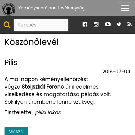
Kéményseprőipari tevékenység
Köszönőlevél
Pilis
2018-07-04
A mai napon kéményellenőrzést
végző
Steijszkál Ferenc
úr illedelmes
viselkedése és magatartása példás volt.
Sok ilyen úremberre lenne szükség.
Tisztelettel,
pilisi lakos
Vissza