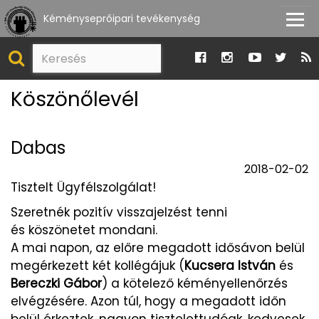
Kéményseprőipari tevékenység
Köszönőlevél
Dabas
2018-02-02
Tisztelt Ügyfélszolgálat!
Szeretnék pozitív visszajelzést tenni
és köszönetet mondani.
A mai napon, az előre megadott idősávon belül
megérkezett két kollégájuk (
Kucsera István
és
Bereczki Gábor
) a kötelező kéményellenőrzés
elvégzésére. Azon túl, hogy a megadott időn
belül érkeztek, nagyon tisztelettudóak, kedvesek