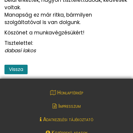
voltak.
Manapság ez már ritka, bármilyen
szolgáltatóval is van dolgunk.
Köszönet a munkavégzésükért!
Tisztelettel:
dabasi lakos
Vissza
Honlaptérkép
Impresszum
Adatkezelési tájékoztató
Közérdekű adatok