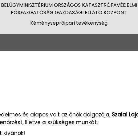
BELÜGYMINISZTÉRIUM ORSZÁGOS KATASZTRÓFAVÉDELMI
FŐIGAZGATÓSÁG GAZDASÁGI ELLÁTÓ KÖZPONT
Kéményseprőipari tevékenység
delmes és alapos volt az önök dolgozója,
Szalai Laj
lenőrzést, illetve a szükséges munkát.
t kívánok!