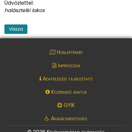
Üdvözlettel:
halásztelki lakos
Vissza
Honlaptérkép
Impresszum
Adatkezelési tájékoztató
Közérdekű adatok
GYIK
Akadálymentesség