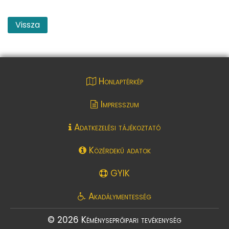
Vissza
Honlaptérkép
Impresszum
Adatkezelési tájékoztató
Közérdekű adatok
GYIK
Akadálymentesség
© 2026 Kéményseprőipari tevékenység