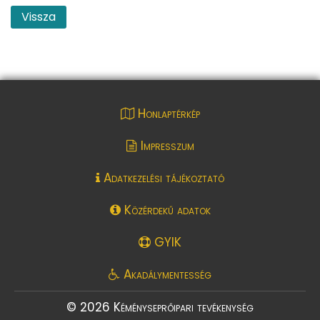
Vissza
Honlaptérkép
Impresszum
Adatkezelési tájékoztató
Közérdekű adatok
GYIK
Akadálymentesség
© 2026 Kéményseprőipari tevékenység