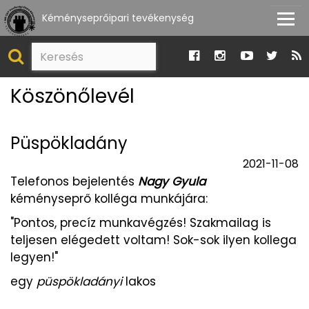
Kéményseprőipari tevékenység
Köszönőlevél
Püspökladány
2021-11-08
Telefonos bejelentés
Nagy Gyula
kéményseprő kolléga munkájára:
"Pontos, precíz munkavégzés! Szakmailag is
teljesen elégedett voltam! Sok-sok ilyen kollega
legyen!"
egy
püspökladányi
lakos