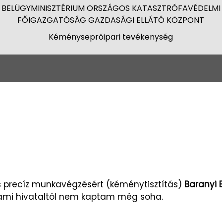
BELÜGYMINISZTÉRIUM ORSZÁGOS KATASZTRÓFAVÉDELMI
FŐIGAZGATÓSÁG GAZDASÁGI ELLÁTÓ KÖZPONT
Kéményseprőipari tevékenység
 precíz munkavégzésért (kéménytisztítás)
Baranyi 
llami hivataltól nem kaptam még soha.