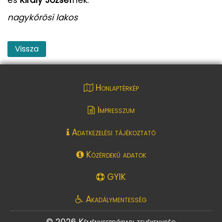
nagykőrösi lakos
Vissza
Honlaptérkép
Impresszum
Adatkezelési tájékoztató
Közérdekű adatok
GYIK
Akadálymentesség