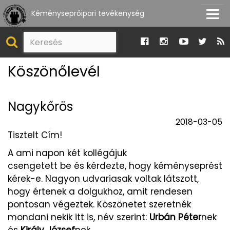
Kéményseprőipari tevékenység
Köszönőlevél
Nagykőrös
2018-03-05
Tisztelt Cím!
A ami napon két kollégájuk
csengetett be és kérdezte, hogy kéményseprést
kérek-e. Nagyon udvariasak voltak látszott,
hogy értenek a dolgukhoz, amit rendesen
pontosan végeztek. Köszönetet szeretnék
mondani nekik itt is, név szerint:
Urbán Péter
nek
és
Király József
nek.