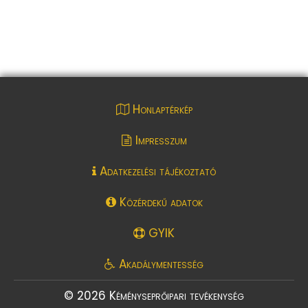
Honlaptérkép
Impresszum
Adatkezelési tájékoztató
Közérdekű adatok
GYIK
Akadálymentesség
© 2026 Kéményseprőipari tevékenység