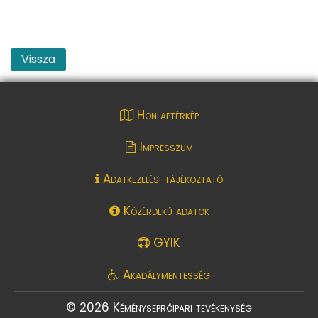
Vissza
Honlaptérkép
Impresszum
Adatkezelési tájékoztató
Közérdekű adatok
GYIK
Akadálymentesség
© 2026 Kéményseprőipari tevékenység