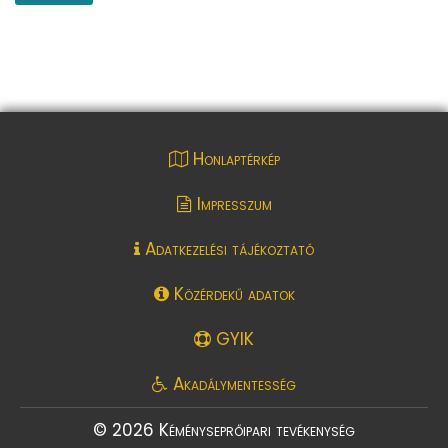
Honlaptérkép
Impresszum
Adatkezelési tájékoztató
Közérdekű adatok
GYIK
Akadálymentesség
© 2026 Kéményseprőipari tevékenység