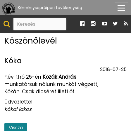
Kéményseprőipari tevékenység
Köszönőlevél
Kóka
2018-07-25
F.év f.hó 25-én
Kozák András
munkatársuk nálunk munkát végzett,
Kókán. Csak dicséret illeti őt.
Üdvözlettel:
kókai lakos
Vissza