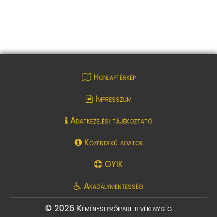
Honlaptérkép
Impresszum
Adatkezelési tájékoztató
Közérdekű adatok
GYIK
Akadálymentesség
© 2026 Kéményseprőipari tevékenység