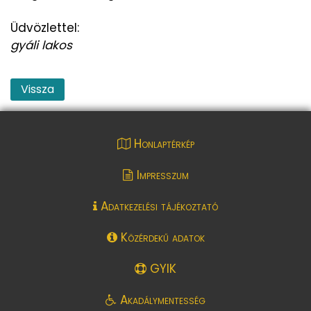
Üdvözlettel:
gyáli lakos
Vissza
Honlaptérkép
Impresszum
Adatkezelési tájékoztató
Közérdekű adatok
GYIK
Akadálymentesség