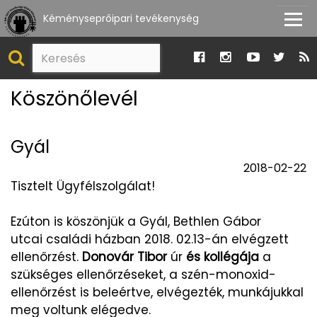
Kéményseprőipari tevékenység
Köszönőlevél
Gyál
2018-02-22
Tisztelt Ügyfélszolgálat!
Ezúton is köszönjük a Gyál, Bethlen Gábor
utcai családi házban 2018. 02.13-án elvégzett
ellenőrzést.
Donovár Tibor
úr
és kollégája
a
szükséges ellenőrzéseket, a szén-monoxid-
ellenőrzést is beleértve, elvégezték, munkájukkal
meg voltunk elégedve.