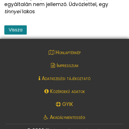
egyáltalán nem jellemző. Üdvözlettel, egy
tinnyei
lakos
Vissza
Honlaptérkép
Impresszum
Adatkezelési tájékoztató
Közérdekű adatok
GYIK
Akadálymentesség