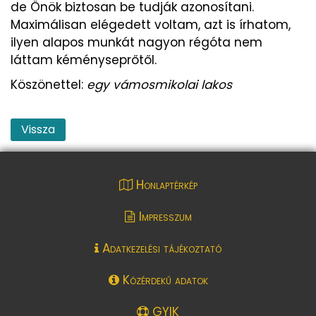
de Önök biztosan be tudják azonosítani.
Maximálisan elégedett voltam, azt is írhatom,
ilyen alapos munkát nagyon régóta nem
láttam kéményseprőtől.
Köszönettel:
egy vámosmikolai lakos
Vissza
Honlaptérkép
Impresszum
Adatkezelési tájékoztató
Közérdekű adatok
GYIK