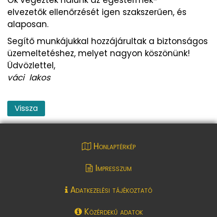
elvezetők ellenőrzését igen szakszerűen, és
alaposan.
Segítő munkájukkal hozzájárultak a biztonságos
üzemeltetéshez, melyet nagyon köszönünk!
Üdvözlettel,
váci lakos
Vissza
Honlaptérkép
Impresszum
Adatkezelési tájékoztató
Közérdekű adatok