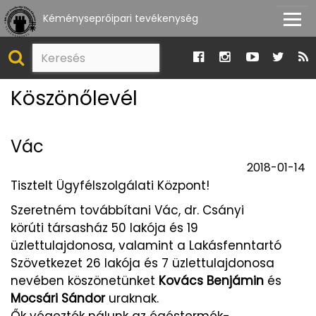
Kéményseprőipari tevékenység
Köszönőlevél
Vác
2018-01-14
Tisztelt Ügyfélszolgálati Központ!
Szeretném továbbítani Vác, dr. Csányi
körúti társasház 50 lakója és 19
üzlettulajdonosa, valamint a Lakásfenntartó
Szövetkezet 26 lakója és 7 üzlettulajdonosa
nevében köszönetünket
Kovács Benjámin
és
Mocsári Sándor
uraknak.
Ők végezték nálunk az égéstermék-