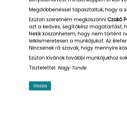
Megdöbbenéssel tapasztaltuk, hogy a 
Ezúton szeretném megköszönni
Czakó P
azt a kedves, segítőkész magatartást, 
Nekik köszönhetem, hogy nem történt na
lelkiismeretesen a munkájukat. Az éle
Nincsenek rá szavak, hogy mennyire kös
Ezúton kívánok további munkájukhoz so
Tisztelettel:
Nagy Tünde
Vissza