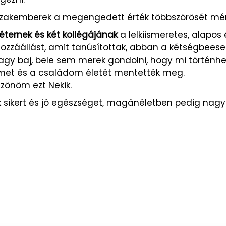
szakemberek a megengedett érték többszörösét mér
éternek és két kollégájának
a lelkiismeretes, alapos
hozzáállást, amit tanúsítottak, abban a kétségbees
gy baj, bele sem merek gondolni, hogy mi történhe
temet és a családom életét mentették meg.
zönöm ezt Nekik.
k sikert és jó egészséget, magánéletben pedig nag