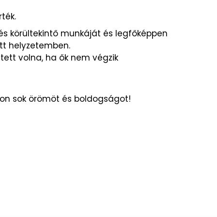
ték.
 és körültekintő munkáját és legfőképpen
ett helyzetemben.
tett volna, ha ők nem végzik
yon sok örömöt és boldogságot!