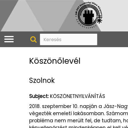
Köszönőlevél
Szolnok
Subject:
KÖSZÖNETNYILVÁNÍTÁS
2018. szeptember 10. napján a Jász-Nag
végezték emeleti lakásomban. Számomra 
probléma nem merült fel, de tudtam, 
kényellenőrzést mindenképpen el kell vé