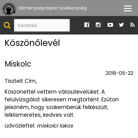
Kéményseprőipari tevékenység
Köszönőlevél
Miskolc
2018-05-22
Tisztelt Cím,
Köszönettel vettem válaszlevelüket. A
felülvizsgálat sikeresen megtörtént. Ezúton
jelezném, hogy szakemberük felkészült,
lelkiismeretes, kedves volt.
üdvözlettel:
miskolci lakos