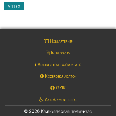
Vissza
Honlaptérkép
Impresszum
Adatkezelési tájékoztató
Közérdekű adatok
GYIK
Akadálymentesség
© 2026 Kéményseprőipari tevékenység