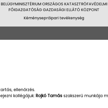
BELÜGYMINISZTÉRIUM ORSZÁGOS KATASZTRÓFAVÉDELMI
FŐIGAZGATÓSÁG GAZDASÁGI ELLÁTÓ KÖZPONT
Kéményseprőipari tevékenység
tás, ellenőrzés.
jezni kollégájuk:
Rojkó Tamás
szakszerű munkája mia