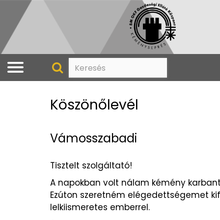
Köszönőlevél
Vámosszabadi
Tisztelt szolgáltató!
A napokban volt nálam kémény karbantar
Ezúton szeretném elégedettségemet kife
lelkiismeretes emberrel.