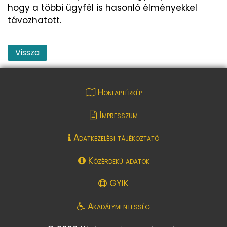
hogy a többi ügyfél is hasonló élményekkel
távozhatott.
Vissza
Honlaptérkép
Impresszum
Adatkezelési tájékoztató
Közérdekű adatok
GYIK
Akadálymentesség