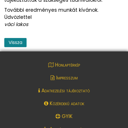
További eredményes munkát kívánok.
Üdvözlettel
váci lakos
Vissza
Honlaptérkép
Impresszum
Adatkezelési tájékoztató
Közérdekű adatok
GYIK