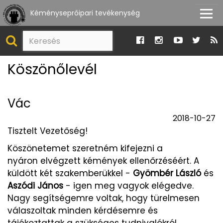
Kéményseprőipari tevékenység
Köszönőlevél
Vác
2018-10-27
Tisztelt Vezetőség!
Köszönetemet szeretném kifejezni a
nyáron elvégzett kémények ellenőrzéséért. A
küldött két szakemberükkel -
Gyömbér László
és
Aszódi János
- igen meg vagyok elégedve.
Nagy segítségemre voltak, hogy türelmesen
válaszoltak minden kérdésemre és
tájékoztattak a szükséges tudnivalókról.