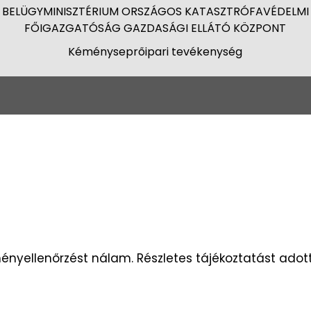
BELÜGYMINISZTÉRIUM ORSZÁGOS KATASZTRÓFAVÉDELMI
FŐIGAZGATÓSÁG GAZDASÁGI ELLÁTÓ KÖZPONT
Kéményseprőipari tevékenység
ményellenőrzést nálam. Részletes tájékoztatást ado