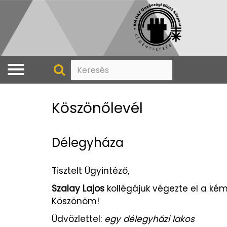
Köszönőlevél
Délegyháza
Tisztelt Ügyintéző,
Szalay Lajos
kollégájuk végezte el a ké
Köszönöm!
Üdvözlettel:
egy délegyházi lakos