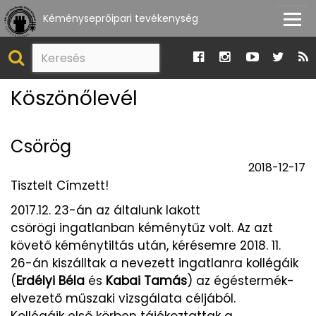
Kéményseprőipari tevékenység
Köszönőlevél
Csörög
2018-12-17
Tisztelt Címzett!
2017.12. 23-án az általunk lakott
csörögi ingatlanban kéménytűz volt. Az azt
követő kéménytiltás után, kérésemre 2018. 11.
26-án kiszálltak a nevezett ingatlanra kollégáik
(
Erdélyi Béla
és
Kabai Tamás
) az égéstermék-
elvezető műszaki vizsgálata céljából.
Kollégáik első körben tájékoztattak a