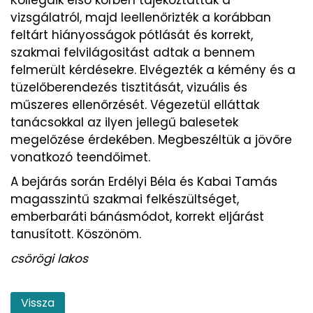
vizsgálatról, majd leellenőrizték a korábban
feltárt hiányosságok pótlását és korrekt,
szakmai felvilágositást adtak a bennem
felmerült kérdésekre. Elvégezték a kémény és a
tüzelőberendezés tisztitását, vizuális és
műszeres ellenőrzését. Végezetül elláttak
tanácsokkal az ilyen jellegű balesetek
megelőzése érdekében. Megbeszéltük a jövőre
vonatkozó teendőimet.
A bejárás során Erdélyi Béla és Kabai Tamás
magasszintű szakmai felkészültséget,
emberbaráti bánásmódot, korrekt eljárást
tanusított. Köszönöm.
csörögi lakos
Vissza