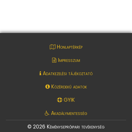
Honlaptérkép
Impresszum
Adatkezelési tájékoztató
Közérdekű adatok
GYIK
Akadálymentesség
© 2026 Kéményseprőipari tevékenység