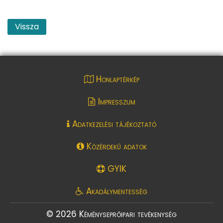
Vissza
Honlaptérkép
Impresszum
Adatkezelési tájékoztató
Közérdekű adatok
GYIK
Akadálymentesség
© 2026 Kéményseprőipari tevékenység