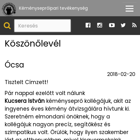
Kéményseprőipari tevékenység
Köszönőlevél
Ócsa
2018-02-20
Tisztelt Címzett!
Pár nappal ezelőtt volt nálunk
Kucsera István
kéményseprő kollégájuk, akit az
ingyenes éves kémény átvizsgálára hívtunk ki.
Szeretném elmondani önöknek, hogy a
kollégájuk nagyon precíz, segítőkész és
szimpatikus volt. Örülök, hogy ilyen szakember
járt az otthonunkban, mivel kisgyermekeink