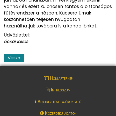
vannak és ezért különösen fontos a biztonságos
fűtésrendszer a házban. Kucsera úrnak
köszönhetően teljesen nyugodtan
használhatjuk továbbra is a kandallónkat.
Üdvözlettel:
ócsai lakos
Vissza
Honlaptérkép
Impresszum
Adatkezelési tájékoztató
Közérdekű adatok