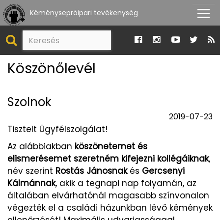
Kéményseprőipari tevékenység
Köszönőlevél
Szolnok
2019-07-23
Tisztelt Ügyfélszolgálat!
Az alábbiakban
köszönetemet és
elismerésemet szeretném kifejezni kollégáiknak
,
név szerint
Rostás Jánosnak
és
Gercsenyi
Kálmánnak
, akik a tegnapi nap folyamán, az
általában elvárhatónál magasabb színvonalon
végezték el a családi házunkban lévő kémények
ellenőrzését! Maximális udvariassággal,