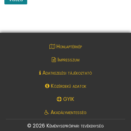
Honlaptérkép
Impresszum
Adatkezelési tájékoztató
Közérdekű adatok
GYIK
Akadálymentesség
© 2026 Kéményseprőipari tevékenység