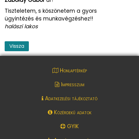
Tiszteletem, s köszönetem a gyors
ügyintézés és munkavégzéshez!!
halászi lakos
Vissza
Honlaptérkép
Impresszum
Adatkezelési tájékoztató
Közérdekű adatok
GYIK