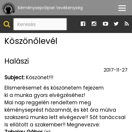
Kéményseprőipari tevékenység
Köszönőlevél
Halászi
2017-11-27
Subject:
Köszönet!!!
Elismerésemet és köszönetem fejezem
ki a munka gyors elvégzéséhez!
Mai nap reggelén rendeltem meg
kéményseprést házamnál, és két óra múlva
szakszerű munka lett elvégezve!! Sőt tanáccsal
is ellátott a szakember!! Megnevezve:
Zabolay Gábor
úr!