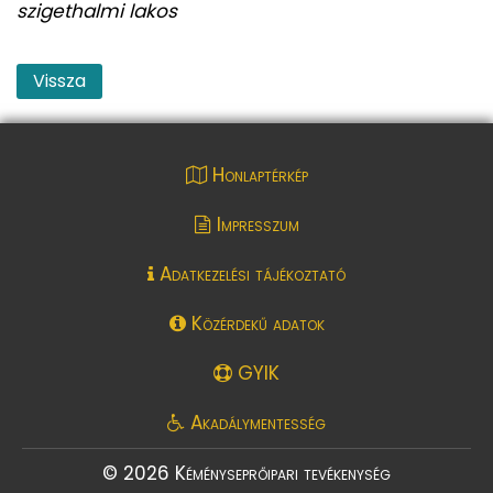
szigethalmi lakos
Vissza
Honlaptérkép
Impresszum
Adatkezelési tájékoztató
Közérdekű adatok
GYIK
Akadálymentesség
© 2026 Kéményseprőipari tevékenység