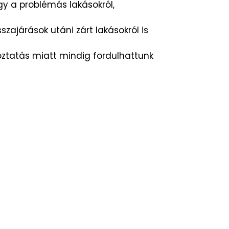
gy a problémás lakásokról,
szajárások utáni zárt lakásokról is
oztatás miatt mindig fordulhattunk