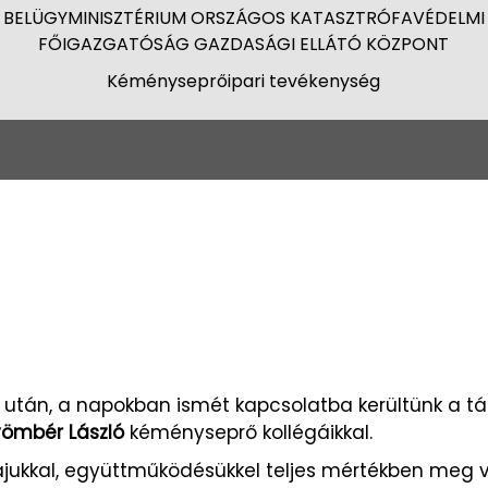
BELÜGYMINISZTÉRIUM ORSZÁGOS KATASZTRÓFAVÉDELMI
FŐIGAZGATÓSÁG GAZDASÁGI ELLÁTÓ KÖZPONT
Kéményseprőipari tevékenység
után, a napokban ismét kapcsolatba kerültünk a t
ömbér László
kéményseprő kollégáikkal.
jukkal, együttműködésükkel teljes mértékben meg v