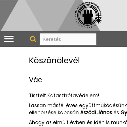
Köszönőlevél
Vác
Tisztelt Katasztrófavédelem!
Lassan másfél éves együttműködésünk 
ellenőrzése kapcsán
Aszódi János
és
Gy
Ahogy az elmúlt évben és idén is munká