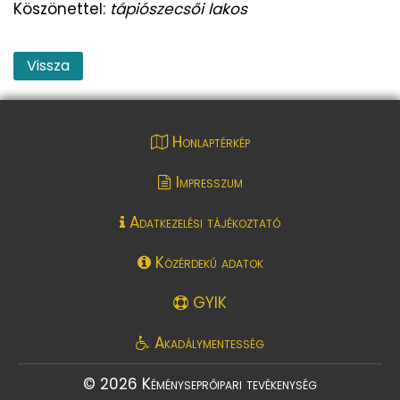
Köszönettel:
tápiószecsői lakos
Vissza
Honlaptérkép
Impresszum
Adatkezelési tájékoztató
Közérdekű adatok
GYIK
Akadálymentesség
© 2026 Kéményseprőipari tevékenység