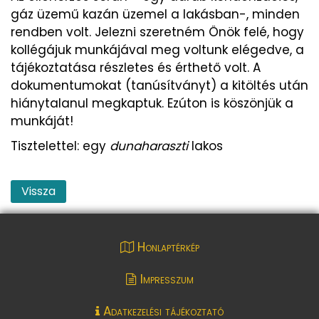
gáz üzemű kazán üzemel a lakásban-, minden
rendben volt. Jelezni szeretném Önök felé, hogy
kollégájuk munkájával meg voltunk elégedve, a
tájékoztatása részletes és érthető volt. A
dokumentumokat (tanúsítványt) a kitöltés után
hiánytalanul megkaptuk. Ezúton is köszönjük a
munkáját!
Tisztelettel: egy
dunaharaszti
lakos
Vissza
Honlaptérkép
Impresszum
Adatkezelési tájékoztató