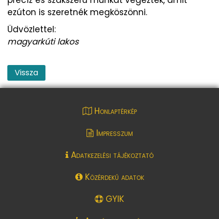
ezúton is szeretnék megköszönni.
Üdvözlettel:
magyarkúti lakos
Vissza
Honlaptérkép
Impresszum
Adatkezelési tájékoztató
Közérdekű adatok
GYIK