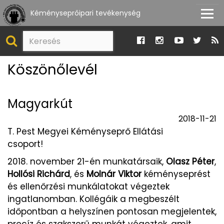
Kéményseprőipari tevékenység
Köszönőlevél
Magyarkút
2018-11-21
T. Pest Megyei Kéményseprő Ellátási
csoport!
2018. november 21-én munkatársaik,
Olasz Péter
,
Hollósi Richárd
, és
Molnár Viktor
kéményseprést
és ellenőrzési munkálatokat végeztek
ingatlanomban. Kollégáik a megbeszélt
időpontban a helyszínen pontosan megjelentek,
precíz és szakszerű munkát végeztek, amit