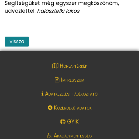
Segítségüket még egyszer megköszönöm,
üdvözlettel:
halásztelki lakos
Vissza
Honlaptérkép
Impresszum
Adatkezelési tájékoztató
Közérdekű adatok
GYIK
Akadálymentesség