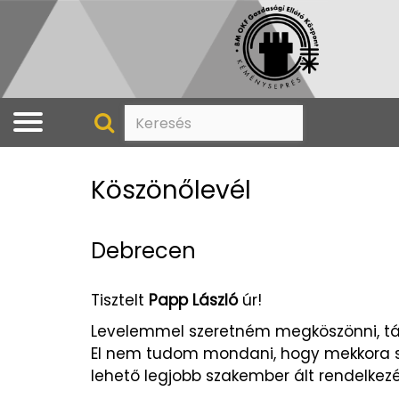
Köszönőlevél
Debrecen
Tisztelt
Papp László
úr!
Levelemmel szeretném megköszönni, tár
El nem tudom mondani, hogy mekkora s
lehető legjobb szakember ált rendelke