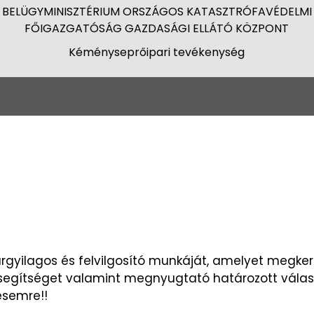
BELÜGYMINISZTÉRIUM ORSZÁGOS KATASZTRÓFAVÉDELMI
FŐIGAZGATÓSÁG GAZDASÁGI ELLÁTÓ KÖZPONT
Kéményseprőipari tevékenység
gyilagos és felvilgosító munkáját, amelyet megke
egítséget valamint megnyugtató határozott válasz
zésemre!!