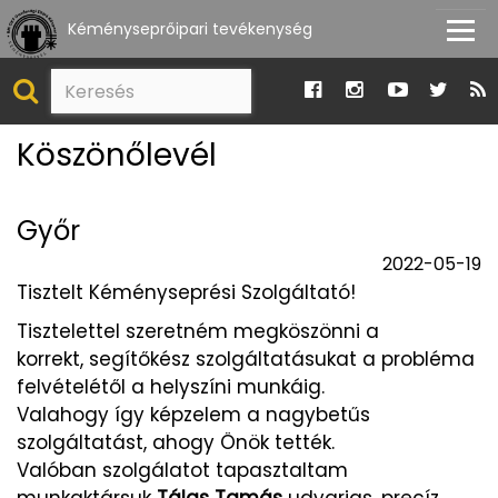
Kéményseprőipari tevékenység
Köszönőlevél
Győr
2022-05-19
Tisztelt Kéményseprési Szolgáltató!
Tisztelettel szeretném megköszönni a
korrekt, segítőkész szolgáltatásukat a probléma
felvételétől a helyszíni munkáig.
Valahogy így képzelem a nagybetűs
szolgáltatást, ahogy Önök tették.
Valóban szolgálatot tapasztaltam
munkaktársuk
Tálas Tamás
udvarias, precíz,