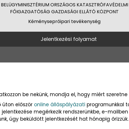
BELÜGYMINISZTÉRIUM ORSZÁGOS KATASZTRÓFAVÉDELMI
FŐIGAZGATÓSÁG GAZDASÁGI ELLÁTÓ KÖZPONT
Kéményseprőipari tevékenység
Jelentkezési folyamat
atkozzon be nekünk, mondja el, hogy miért szeretne 
 úton először
online álláspályázati
programunkkal tal
nt jelentkezése megérkezik rendszerünkbe, e-mailben
nk, úgy beküldött jelentkezését hat hónapig őrizzük