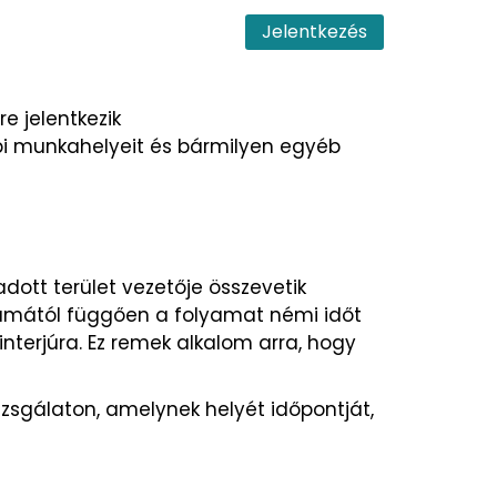
Jelentkezés
e jelentkezik
bbi munkahelyeit és bármilyen egyéb
dott terület vezetője összevetik
számától függően a folyamat némi időt
nterjúra. Ez remek alkalom arra, hogy
izsgálaton, amelynek helyét időpontját,