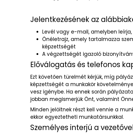
Jelentkezésének az alábbiaka
Levél vagy e-mail, amelyben leírja
Önéletrajz, amely tartalmazza szem
képzettségét
A végzettségét igazoló bizonyítván
Előválogatás és telefonos ka
Ezt követően türelmét kérjük, míg pályáz
képzettségét a munkakör követelményeiv
vesz igénybe. Ha ennek során pályázata 
jobban megismerjük Önt, valamint Önnek
Minden jelöltnek részt kell vennie a mu
ekkor egyeztetheti munkatársunkkal.
Személyes interjú a vezetőve