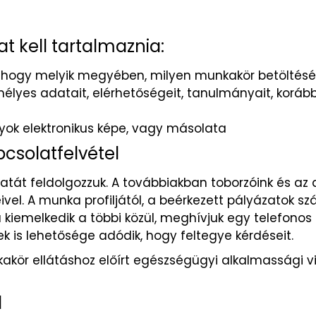
t kell tartalmaznia:
, hogy melyik megyében, milyen munkakör betöltésér
élyes adatait, elérhetőségeit, tanulmányait, korá
yok elektronikus képe, vagy másolata
pcsolatfelvétel
atát feldolgozzuk. A továbbiakban toborzóink és az a
el. A munka profiljától, a beérkezett pályázatok 
kiemelkedik a többi közül, meghívjuk egy telefonos i
 is lehetősége adódik, hogy feltegye kérdéseit.
nkakör ellátáshoz előírt egészségügyi alkalmassági v
l