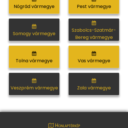
Nógrád vármegye
Pest vármegye
Szabolcs-Szatmár-
Somogy vármegye
Bereg vármegye
Tolna vármegye
Vas vármegye
Veszprém vármegye
Zala vármegye
Honlaptérkép