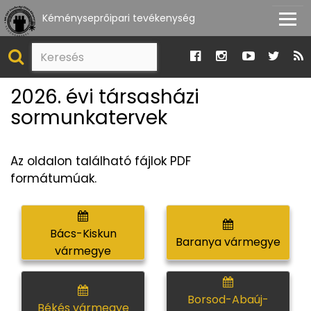
Kéményseprőipari tevékenység
2026. évi társasházi
sormunkatervek
Az oldalon található fájlok PDF
formátumúak.
Bács-Kiskun
Baranya vármegye
vármegye
Borsod-Abaúj-
Békés vármegye