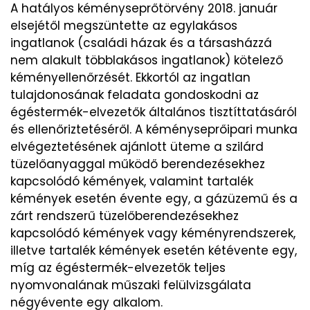
A hatályos kéményseprőtörvény 2018. január
elsejétől megszüntette az egylakásos
ingatlanok (családi házak és a társasházzá
nem alakult többlakásos ingatlanok) kötelező
kéményellenőrzését. Ekkortól az ingatlan
tulajdonosának feladata gondoskodni az
égéstermék-elvezetők általános tisztíttatásáról
és ellenőriztetéséről. A kéményseprőipari munka
elvégeztetésének ajánlott üteme a szilárd
tüzelőanyaggal működő berendezésekhez
kapcsolódó kémények, valamint tartalék
kémények esetén évente egy, a gázüzemű és a
zárt rendszerű tüzelőberendezésekhez
kapcsolódó kémények vagy kéményrendszerek,
illetve tartalék kémények esetén kétévente egy,
míg az égéstermék-elvezetők teljes
nyomvonalának műszaki felülvizsgálata
négyévente egy alkalom.