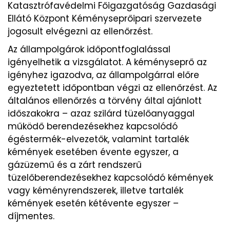
Katasztrófavédelmi Főigazgatóság Gazdasági
Ellátó Központ Kéményseprőipari szervezete
jogosult elvégezni az ellenőrzést.
Az állampolgárok időpontfoglalással
igényelhetik a vizsgálatot. A kéményseprő az
igényhez igazodva, az állampolgárral előre
egyeztetett időpontban végzi az ellenőrzést. Az
általános ellenőrzés a törvény által ajánlott
időszakokra – azaz szilárd tüzelőanyaggal
működő berendezésekhez kapcsolódó
égéstermék-elvezetők, valamint tartalék
kémények esetében évente egyszer, a
gázüzemű és a zárt rendszerű
tüzelőberendezésekhez kapcsolódó kémények
vagy kéményrendszerek, illetve tartalék
kémények esetén kétévente egyszer –
díjmentes.