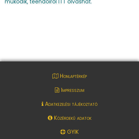
működik, teendőiről ITT olvashat.
Honlaptérkép
Impresszum
Adatkezelési tájékoztató
Közérdekű adatok
GYIK