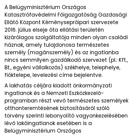
A Belügyminisztérium Országos
Katasztrófavédelmi Főigazgatóság Gazdasági
Ellátó Központ Kéményseprőipari szervezete
2016. július elseje óta ellátási területén
kizárólagos szolgáltatója minden olyan családi
háznak, amely tulajdonosa természetes
személy (magánszemély) és az ingatlanba
nincs semmilyen gazdálkodó szervezet (pl.: Kft.,
Bt., egyéni vállalkozás) székhelye, telephelye,
fióktelepe, levelezési címe bejelentve.
A lakhatás céljára kiadott önkormányzati
ingatlanok és a Nemzeti Eszközkezelő-
programban részt vevő természetes személyek
otthonteremtésének biztosításáról szóló
törvény szerinti lebonyolító vagyonkezelésében
lévő lakóingatlanok esetében is a
Belügyminisztérium Országos