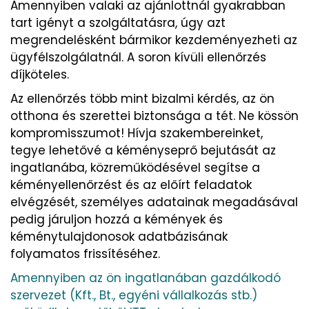
Amennyiben valaki az ajánlottnál gyakrabban
tart igényt a szolgáltatásra, úgy azt
megrendelésként bármikor kezdeményezheti az
ügyfélszolgálatnál. A soron kívüli ellenőrzés
díjköteles.
Az ellenőrzés több mint bizalmi kérdés, az ön
otthona és szerettei biztonsága a tét. Ne kössön
kompromisszumot! Hívja szakembereinket,
tegye lehetővé a kéményseprő bejutását az
ingatlanába, közreműködésével segítse a
kéményellenőrzést és az előírt feladatok
elvégzését, személyes adatainak megadásával
pedig járuljon hozzá a kémények és
kéménytulajdonosok adatbázisának
folyamatos frissítéséhez.
Amennyiben az ön ingatlanában gazdálkodó
szervezet (Kft., Bt., egyéni vállalkozás stb.)