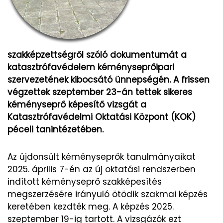
szakképzettségről szóló dokumentumát a
katasztrófavédelem kéményseprőipari
szervezetének kibocsátó ünnepségén. A frissen
végzettek szeptember 23-án tettek sikeres
kéményseprő képesítő vizsgát a
Katasztrófavédelmi Oktatási Központ (KOK)
péceli tanintézetében.
Az újdonsült kéményseprők tanulmányaikat
2025. április 7-én az új oktatási rendszerben
indított kéményseprő szakképesítés
megszerzésére irányuló ötödik szakmai képzés
keretében kezdték meg. A képzés 2025.
szeptember 19-ig tartott. A vizsgázók ezt