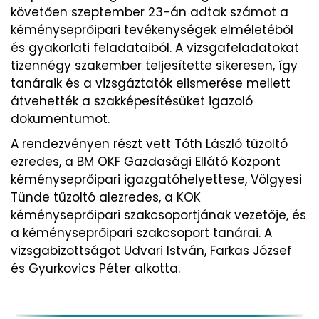
követően szeptember 23-án adtak számot a
kéményseprőipari tevékenységek elméletéből
és gyakorlati feladataiból. A vizsgafeladatokat
tizennégy szakember teljesítette sikeresen, így
tanáraik és a vizsgáztatók elismerése mellett
átvehették a szakképesítésüket igazoló
dokumentumot.
A rendezvényen részt vett Tóth László tűzoltó
ezredes, a BM OKF Gazdasági Ellátó Központ
kéményseprőipari igazgatóhelyettese, Völgyesi
Tünde tűzoltó alezredes, a KOK
kéményseprőipari szakcsoportjának vezetője, és
a kéményseprőipari szakcsoport tanárai. A
vizsgabizottságot Udvari István, Farkas József
és Gyurkovics Péter alkotta.