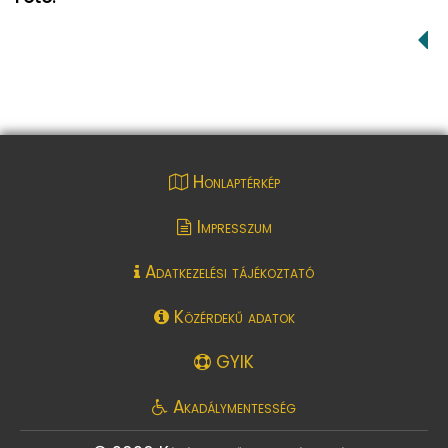
Honlaptérkép
Impresszum
Adatkezelési tájékoztató
Közérdekű adatok
GYIK
Akadálymentesség