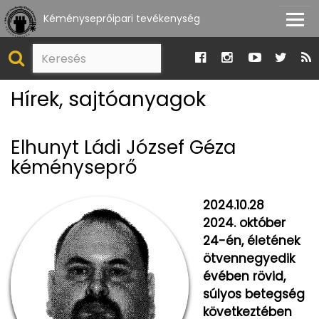
Kéményseprőipari tevékenység
Hírek, sajtóanyagok
Elhunyt Ládi József Géza
kéményseprő
2024.10.28
2024. október
24-én, életének
ötvennegyedik
évében rövid,
súlyos betegség
következtében