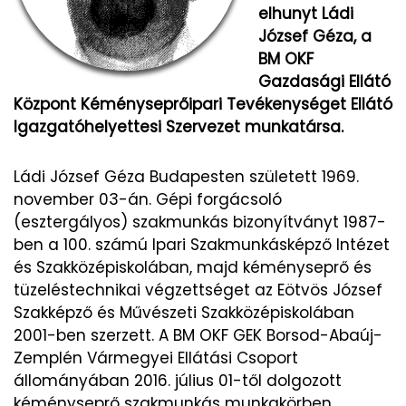
elhunyt Ládi
József Géza, a
BM OKF
Gazdasági Ellátó
Központ Kéményseprőipari Tevékenységet Ellátó
Igazgatóhelyettesi Szervezet munkatársa.
Ládi József Géza Budapesten született 1969.
november 03-án. Gépi forgácsoló
(esztergályos) szakmunkás bizonyítványt 1987-
ben a 100. számú Ipari Szakmunkásképző Intézet
és Szakközépiskolában, majd kéményseprő és
tüzeléstechnikai végzettséget az Eötvös József
Szakképző és Művészeti Szakközépiskolában
2001-ben szerzett. A BM OKF GEK Borsod-Abaúj-
Zemplén Vármegyei Ellátási Csoport
állományában 2016. július 01-től dolgozott
kéményseprő szakmunkás munkakörben.