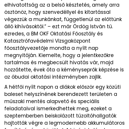
elhivatottság az a belső késztetés, amely arra
ösztönöz, hogy szenvedéllyel és kitartással
végezzük a munkánkat, függetlenül az előttünk
álló kihívásoktól.” – ezt már Ördög István tű.
ezredes, a BM OKF Oktatási Főosztály és
Katasztrófavédelmi Vizsgaközpont
főosztályvezetője mondta a nyílt nap
megnyitóján. Kiemelte, hogy a jelentkezőkre
tartalmas és megbecsült hivatás vár, majd
hozzátette, évek óta a kéményseprők képzése is
az óbudai oktatási intézményben zajlik.
A hétfői nyílt napon a diákok először egy közúti
baleset helyszínének berendezett területen a
műszaki mentés alapvető és speciális
feladataival ismerkedhettek meg, ezeket a
szeptemberben beiskolázott tűzoltóhallgatók
hajtották végre a legmodernebb akkumulátoros