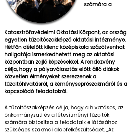
számára a
Katasztrófavédelmi Oktatási Központ, az ország
egyetlen tűzoltószakképző oktatási intézménye.
Hétfőn délelőtt kilenc középiskola százötvenhat
hallgatója ismerkedhetett meg az oktatási
központban zajló képzésekkel. A rendezvény
célja, hogy a pályaválasztás előtt álló diákok
közvetlen élményeket szerezzenek a
tűzoltóhivatásról, a kéményseprőszakmáról és a
kapcsolódó feladatokról.
A tűzoltószakképzés célja, hogy a hivatásos, az
önkormányzati és a létesítményi tűzoltók
számára biztosítsa a feladataik ellátásához
szükséges szakmai alapfelkészültséget. „Az