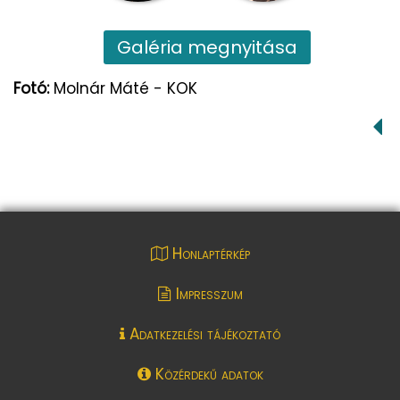
Galéria megnyitása
Fotó:
Molnár Máté - KOK
Honlaptérkép
Impresszum
Adatkezelési tájékoztató
Közérdekű adatok