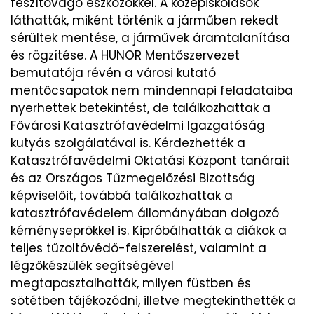
feszítővágó eszközökkel. A középiskolások
láthatták, miként történik a járműben rekedt
sérültek mentése, a járművek áramtalanítása
és rögzítése. A HUNOR Mentőszervezet
bemutatója révén a városi kutató
mentőcsapatok nem mindennapi feladataiba
nyerhettek betekintést, de találkozhattak a
Fővárosi Katasztrófavédelmi Igazgatóság
kutyás szolgálatával is. Kérdezhették a
Katasztrófavédelmi Oktatási Központ tanárait
és az Országos Tűzmegelőzési Bizottság
képviselőit, továbbá találkozhattak a
katasztrófavédelem állományában dolgozó
kéményseprőkkel is. Kipróbálhatták a diákok a
teljes tűzoltóvédő-felszerelést, valamint a
légzőkészülék segítségével
megtapasztalhatták, milyen füstben és
sötétben tájékozódni, illetve megtekinthették a