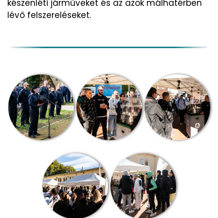
készenléti járműveket és az azok málhatérben
lévő felszereléseket.