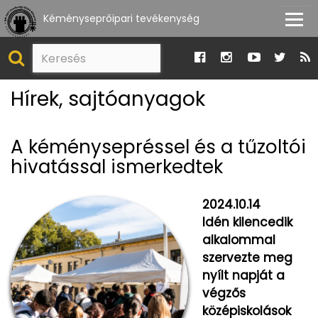
Kéményseprőipari tevékenység
Hírek, sajtóanyagok
A kéménysepréssel és a tűzoltói
hivatással ismerkedtek
2024.10.14
Idén kilencedik
alkalommal
szervezte meg
nyílt napját a
végzős
középiskolások