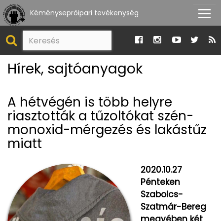
Kéményseprőipari tevékenység
Hírek, sajtóanyagok
A hétvégén is több helyre
riasztották a tűzoltókat szén-
monoxid-mérgezés és lakástűz
miatt
2020.10.27
Pénteken
Szabolcs-
Szatmár-Bereg
megyében két