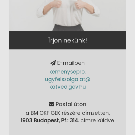
Írjon nekünk!
E-mailben
kemenysepro.
ugyfelszolgalat@
katved.gov.hu
Postai úton
a BM OKF GEK részére címzetten,
1903 Budapest, Pf.: 314.
címre küldve