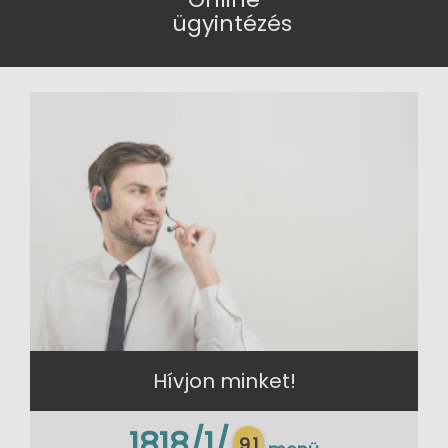
ügyintézés
Hívjon minket!
1818/1/
9.1