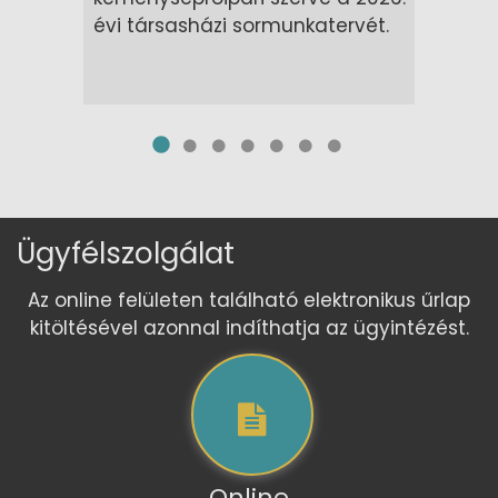
évi társasházi sormunkatervét.
Ügyfélszolgálat
Az online felületen található elektronikus űrlap
kitöltésével azonnal indíthatja az ügyintézést.
Online