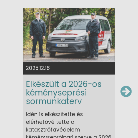
2025.
Tiz
ké
viz
Tize
át sz
2025.12.18
doku
Elkészült a 2026-os
kata
kéményseprési
kémé
kiboc
sormunkaterv
végz
Idén is elkészítette és
tette
elérhetővé tette a
képes
katasztrófavédelem
Katas
kéményseprőipari szerve a 2026.