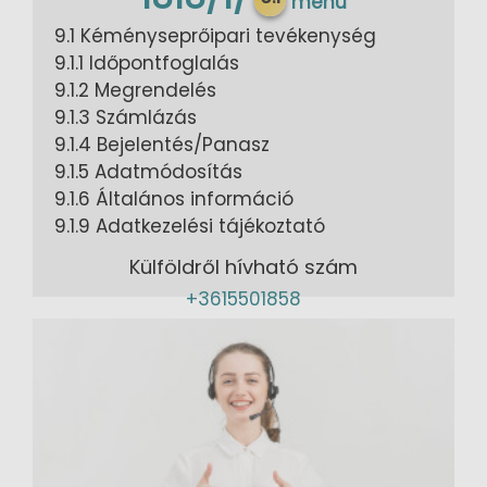
menü
9.1 Kéményseprőipari tevékenység
9.1.1 Időpontfoglalás
9.1.2 Megrendelés
9.1.3 Számlázás
9.1.4 Bejelentés/Panasz
9.1.5 Adatmódosítás
9.1.6 Általános információ
9.1.9 Adatkezelési tájékoztató
Külföldről hívható szám
+3615501858